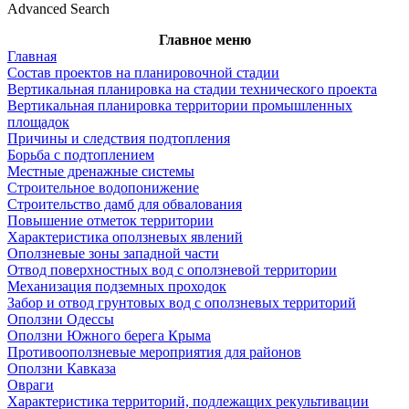
Advanced Search
Главное меню
Главная
Состав проектов на планировочной стадии
Вертикальная планировка на стадии технического проекта
Вертикальная планировка территории промышленных
площадок
Причины и следствия подтопления
Борьба с подтоплением
Местные дренажные системы
Строительное водопонижение
Строительство дамб для обвалования
Повышение отметок территории
Характеристика оползневых явлений
Оползневые зоны западной части
Отвод поверхностных вод с оползневой территории
Механизация подземных проходок
Забор и отвод грунтовых вод с оползневых территорий
Оползни Одессы
Оползни Южного берега Крыма
Противооползневые мероприятия для районов
Оползни Кавказа
Овраги
Характеристика территорий, подлежащих рекультивации