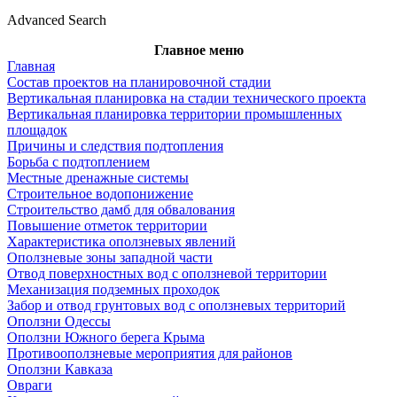
Advanced Search
Главное меню
Главная
Состав проектов на планировочной стадии
Вертикальная планировка на стадии технического проекта
Вертикальная планировка территории промышленных
площадок
Причины и следствия подтопления
Борьба с подтоплением
Местные дренажные системы
Строительное водопонижение
Строительство дамб для обвалования
Повышение отметок территории
Характеристика оползневых явлений
Оползневые зоны западной части
Отвод поверхностных вод с оползневой территории
Механизация подземных проходок
Забор и отвод грунтовых вод с оползневых территорий
Оползни Одессы
Оползни Южного берега Крыма
Противооползневые мероприятия для районов
Оползни Кавказа
Овраги