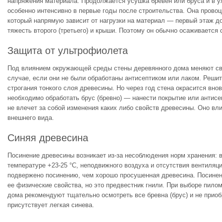
напряжения материала. Продолжается усушка бревен или бруса и в 
особенно интенсивно в первые годы после строительства. Она провоц
который напрямую зависит от нагрузки на материал — первый этаж 
тяжесть второго (третьего) и крыши. Поэтому он обычно осаживается 
Защита от ультрофиолета
Под влиянием окружающей среды стены деревянного дома меняют сво
случае, если они не были обработаны антисептиком или лаком. Реши
строгания тонкого слоя древесины. Но через год стена окрасится внов
необходимо обработать брус (бревно) — нанести покрытие или антисе
не влечет за собой изменения каких либо свойств древесины. Оно вл
внешнего вида.
Синяя древесина
Посинение древесины возникает из-за несоблюдения норм хранения: 
температуре +23-25 °С, неподвижного воздуха и отсутствия вентиляц
подвержено посинению, чем хорошо просушенная древесина. Посинен
ее физические свойства, но это предвестник гнили. При выборе пило
дома рекомендуют тщательно осмотреть все бревна (брус) и не приоб
присутствует легкая синева.