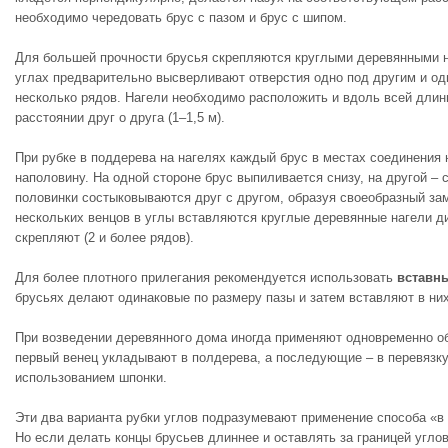
необходимо чередовать брус с пазом и брус с шипом.
Для большей прочности брусья скрепляются круглыми деревянными 
углах предварительно высверливают отверстия одно под другим и о
несколько рядов. Нагели необходимо расположить и вдоль всей длин
расстоянии друг о друга (1–1,5 м).
При рубке в поддерева на нагелях каждый брус в местах соединения
наполовину. На одной стороне брус выпиливается снизу, на другой – 
половинки состыковываются друг с другом, образуя своеобразный за
нескольких венцов в углы вставляются круглые деревянные нагели д
скрепляют (2 и более рядов).
Для более плотного прилегания рекомендуется использовать
вставн
брусьях делают одинаковые по размеру пазы и затем вставляют в ни
При возведении деревянного дома иногда применяют одновременно об
первый венец укладывают в полдерева, а последующие – в перевязк
использованием шпонки.
Эти два варианта рубки углов подразумевают применение способа «в л
Но если делать концы брусьев длиннее и оставлять за границей углов