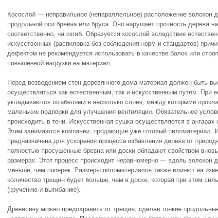
Косослой — неправильное (непараллельное) расположение волокон 
продольной оси бревна или бруса. Оно нарушает прочность дерева на
соответственно, на изгиб. Образуется косослой вследствие естестве
искусственных (распиловка без соблюдения норм и стандартов) прич
дефектом не рекомендуется использовать в качестве балок или строп
повышенной нагрузки на материал.
Перед возведением стен деревянного дома материал должен быть вы
осуществляться как естественным, так и искусственным путем. При 
укладываются штабелями в несколько слоев, между которыми прокл
маленькие подпорки для улучшения вентиляции. Обязательное усло
происходить в тени. Искусственная сушка осуществляется в ангарах
Этим занимаются компании, продающие уже готовый пиломатериал. 
предназначена для ускорения процесса избавления дерева от природ
полностью просушенные бревна или доски обладают свойством вновь 
размерах. Этот процесс происходит неравномерно — вдоль волокон 
меньше, чем поперек. Размеры пиломатериалов также влияют на из
количество трещин будет больше, чем в доске, которая при этом си
(кручению и выгибанию).
Древесину можно предохранить от трещин, сделав тонкие продольны