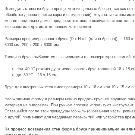
Возводить стены из бруса проще, чем из цельных бревен, так как нет
обработке дерева (снятии коры и ошкуривании). Брусчатые стены име
многие владельцы домов предпочитают после окончания строительств
кирпичом или другим отделочным материалом.
Размеры профилированного бруса (D х Н х L (длина бревна)) — 160 х 1
6000 мм, 200 х 200 х 6000 мм.
Толщина бруса выбирается в зависимости от температуры в зимний п
при -40 °C рекомендуют использовать брус толщиной 18 х 18 с
до -30 °C – 15 х 15 см;
Брус для внутренних стен имеет размеры 10 х 18 см или 10 х 15 см с
Необходимую форму и размеры можно придать брусьям вручную либо
материал на пилорамах. При ручном способе используют инструмент 
Оставшийся после этой процедуры горбыль (обрезанная часть, ровна
с другой) применяют для чердачных перекрытий или устройства врем
На процесс возведения стен форма бруса принципиально не влияе