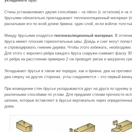
укладывать брус
Стены устанавливают двумя способами – «в обло» (с остатком) и «в л
брусьями обязательно прокладывают теплоизоляционный материал (п
раскатывая его по всей длине бревна: один слой, если войлок толстый
Между брусьями кладется
теплоизоляционный материал
. В отличи
бруса имеют плоские горизонтальные швы. Дождь и снег могут попас
и спровоцировать гниение дерева. Чтобы этого избежать, необходимо
Для этого с верхнего ребра каждого бруса снаружи снимают фаску 30
от ребра на расстоянии примерно 2 см проводят риски и аккуратно ср
Укладывают брусья в таком же порядке, как и бревна: два на противо
два сверху на других сторонах, углы соединяются – это первый венец
При возведении стен брусья укладываются друг на друга по одному р
различными способами по углам. Для придания стенам прочности ис
шпонки, которые вставляют в брусья вертикально через определенны
дома.