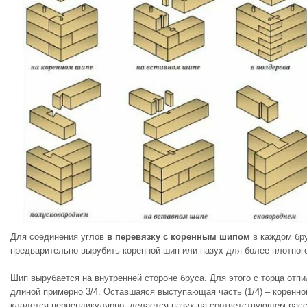
Для соединения углов
в перевязку с коренным шипом
в каждом бр
предварительно вырубить коренной шип или пазух для более плотног
Шип вырубается на внутренней стороне бруса. Для этого с торца отп
длиной примерно 3/4. Оставшаяся выступающая часть (1/4) – коренно
кладется перпендикулярно, делается пазух на соответствующем рас