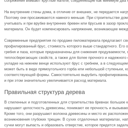
сопряжения вбивают круглые нагели, соединяющие как минимум два 
На внутренние стены дома, в отличие от внешних, не передается нагр
Поэтому они просаживаются намного меньше. При строительстве дом
учитывать и при врубке внутренних бревен или брусьев в зазор прок
материала. Он будет компенсировать напряжение, возникающее межд
Современные предприятия по продаже пиломатериала предлагают св
профилированный брус, стоимость которого выше стандартного. Его 
гребня и паза, которые предназначены для снижения продуваемости,
теплосберегающих свойств, а также для более прочного и надежного 
укладке на нижнем венце используют брус с гребнем, а в следующем 
может быть в виде прямоугольного горба или небольшой ступеньки, к
соответствующей формы. Самостоятельно вырубить профилированный
и при этом значительно увеличивается расход материала.
Правильная структура дерева
В спиленных и подготовленных для строительства бревнах большое к
нарушают целостность древесины, понижают ее прочность и вызывают
Кроме того, они разрушают волокна древесины и место их расположе
возникновения глубоких трещин. В сухих отделочных материалах, нап
сучки могут выпасть и образовать отверстие, которое придется задел