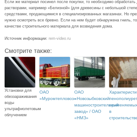
Если же материал посинел после покупки, то необходимо обработать
растворами, например «Белизной» (для древесины с небольшой степ
средствами, продающимися в специализированных магазинах. Но пре
нужно осмотреть все бревно. Если на нем будет обнаружена гниль, то
качестве строительного материала для возведения дома.
Источник информации:
rem-video.ru
Смотрите также:
Установки для
ОАО
ОАО
Характеристи
обеззараживания
«Муромтепловоз»
«Новозыбковский
пенополиурет
воды
машиностроительный
применяемы
ультрафиолетовым
завод» / ОАО
в
облучением
«НМЗ»
строительств