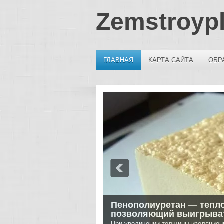
Zemstroyp
ГЛАВНАЯ
КАРТА САЙТА
ОБР
Пенополиуретан — тепл
позволяющий выигрыват
При увеличении толщины изоляцион