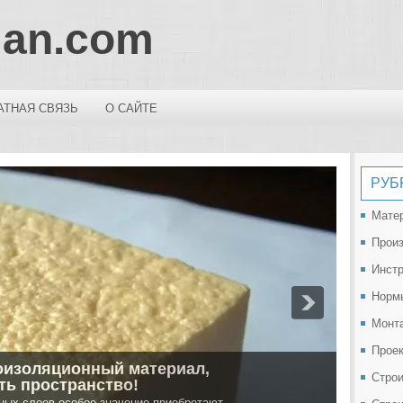
lan.com
АТНАЯ СВЯЗЬ
О САЙТЕ
РУБ
Мате
Прои
Инст
Норм
Монт
Проек
оизоляционный материал,
Строи
ь пространство!
ных слоев особое значение приобретают