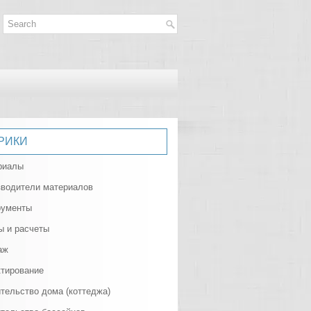
РИКИ
риалы
зводители материалов
рументы
ы и расчеты
аж
тирование
тельство дома (коттеджа)