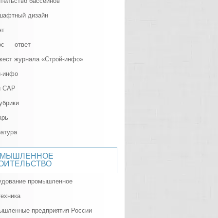
тельство бассейнов
шафтный дизайн
нт
с — ответ
жест журнала «Строй-инфо»
й-инфо
и САР
убрики
арь
атура
ОМЫШЛЕННОЕ
ОИТЕЛЬСТВО
удование промышленное
ехника
ышленные предприятия России