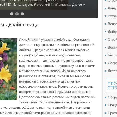
Строи
го ППУ. Используемый жесткий ППУ имеет...
Далее »
Ланд
Ремо
м дизайне сада
Вопро
Дайд
Лилейники
* украсят любой сад, благодаря
Стро
длительному цветению и обилию ярко-зеленой
Вест
листвы. Среди лилейников бывают высокие
сорта (1-1,2 метра в высоту), и низкие,
Без р
карликовые — до тридцати сантиметров. Есть
Слов
виды с яркими цветами, существуют с цветами
мягких пастельных тонов. Из-за широкого
Литер
разнообразия оттенков, лилейники наиболее
интересны с точки зрения дизайна при
ПР
оформлении цветников. Кроме того, эти цветы
СТР
прекрасно уживаются с другими растениями.
Цветовое сочетание различных видов растений
Обор
также имеет большое значение. Например, в
Спецт
и листочками, эффектно выглядят лилейники с темными
ыми листьями и хвойными растениями неплохо смотрятся
Пром