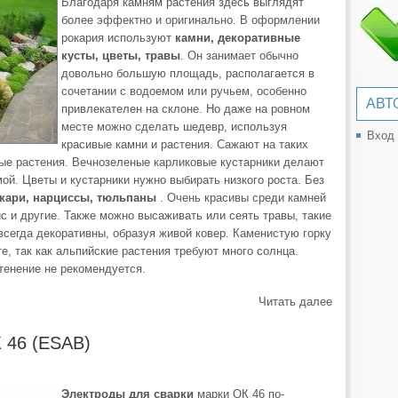
Благодаря камням растения здесь выглядят
более эффектно и оригинально. В оформлении
рокария используют
камни, декоративные
кусты, цветы, травы
. Он занимает обычно
довольно большую площадь, располагается в
сочетании с водоемом или ручьем, особенно
АВТ
привлекателен на склоне. Но даже на ровном
месте можно сделать шедевр, используя
Вход
красивые камни и растения. Сажают на таких
ные растения. Вечнозеленые карликовые кустарники делают
ой. Цветы и кустарники нужно выбирать низкого роста. Без
кари, нарциссы, тюльпаны
. Очень красивы среди камней
с и другие. Также можно высаживать или сеять травы, такие
всегда декоративны, образуя живой ковер. Каменистую горку
е, так как альпийские растения требуют много солнца.
тенение не рекомендуется.
Читать далее
 46 (ESAB)
Электроды для сварки
марки ОК 46 по-