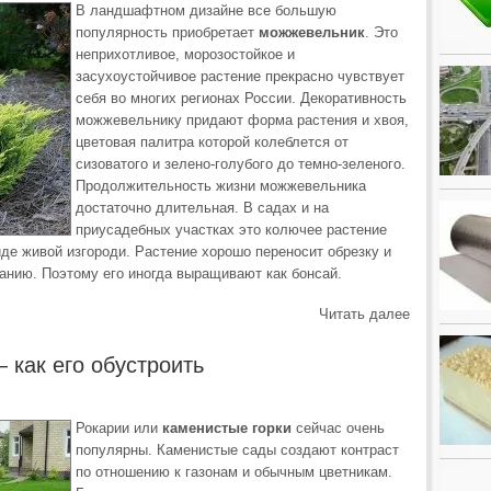
В ландшафтном дизайне все большую
популярность приобретает
можжевельник
. Это
неприхотливое, морозостойкое и
засухоустойчивое растение прекрасно чувствует
себя во многих регионах России. Декоративность
можжевельнику придают форма растения и хвоя,
цветовая палитра которой колеблется от
сизоватого и зелено-голубого до темно-зеленого.
Продолжительность жизни можжевельника
достаточно длительная. В садах и на
приусадебных участках это колючее растение
де живой изгороди. Растение хорошо переносит обрезку и
анию. Поэтому его иногда выращивают как бонсай.
Читать далее
 как его обустроить
Рокарии или
каменистые горки
сейчас очень
популярны. Каменистые сады создают контраст
по отношению к газонам и обычным цветникам.